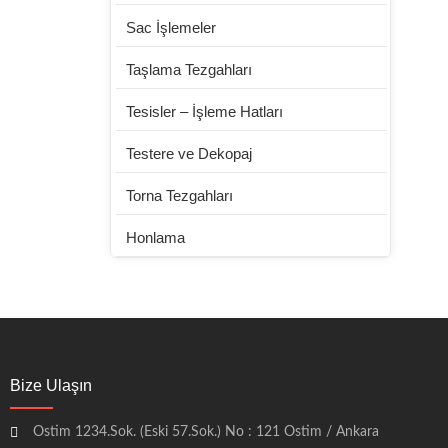
Sac İşlemeler
Taşlama Tezgahları
Tesisler – İşleme Hatları
Testere ve Dekopaj
Torna Tezgahları
Honlama
Bize Ulaşın
Ostim 1234.Sok. (Eski 57.Sok.) No : 121 Ostim / Ankara