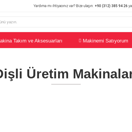
Yardıma mı ihtiyacınız var? Bize ulaşın:
+90 (312) 385 94 26
ya
akina Takım ve Aksesuarları
Makinemi Satıyorum
Dişli Üretim Makinalar
DERER YATAY AZDIRMA 5 METRE
Üretim Makinaları
,
İkinci El Makinalar
,
Yeni Ürünler
rma başlığı