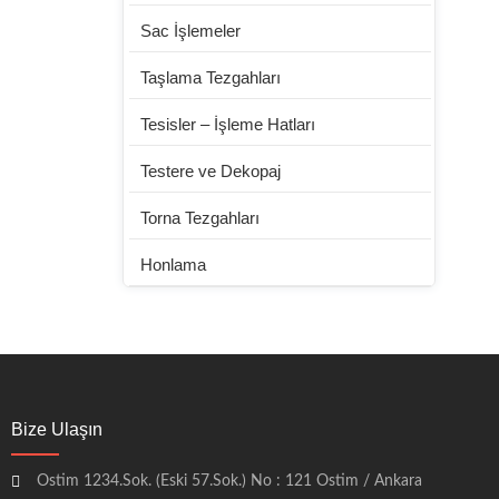
Sac İşlemeler
Taşlama Tezgahları
Tesisler – İşleme Hatları
Testere ve Dekopaj
Torna Tezgahları
Honlama
Bize Ulaşın
Ostim 1234.Sok. (Eski 57.Sok.) No : 121 Ostim / Ankara