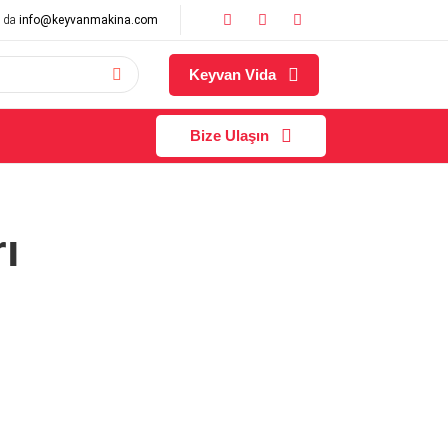
 da
info@keyvanmakina.com
Keyvan Vida
Bize Ulaşın
ı